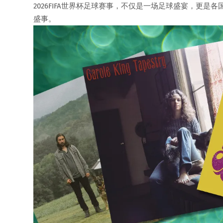
2026FIFA世界杯足球赛事，不仅是一场足球盛宴，更
盛事。