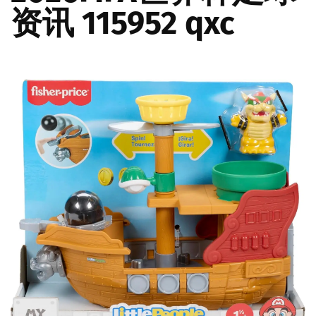
资讯 115952 qxc