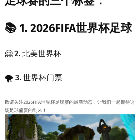
足球赛的三个标签：
📚 1. 2026FIFA世界杯足球
🤗 2. 北美世界杯
🌪️ 3. 世界杯门票
敬请关注2026FIFA世界杯足球赛的最新动态，让我们一起期待这
场足球盛宴的到来！