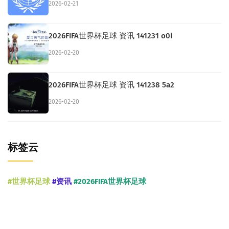
2026-02-21
2026FIFA世界杯足球 资讯 141231 o0i
2026-02-20
2026FIFA世界杯足球 资讯 141238 5a2
2026-02-20
标签云
#世界杯足球
#资讯
#2026FIFA世界杯足球