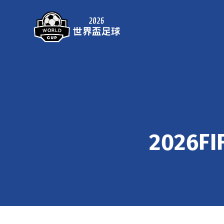
2026F