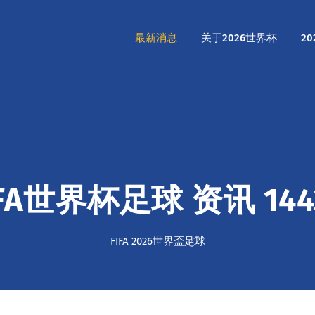
最新消息
关于2026世界杯
2
IFA世界杯足球 资讯 1443
FIFA 2026世界盃足球