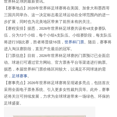
世界杯足球的最新资讯。
【赛事地点】2026年世界杯足球赛将在美国、加拿大和墨西哥
三国共同举办。这一决定标志着足球运动在全球范围内的进一
步扩展，同时也为北美地区带来了前所未有的关注。
【赛程安排】据悉，2026年世界杯足球赛共设有48支参赛队
伍，分为12个小组，每个小组4支队伍。小组赛阶段，每支队伍
将进行3场比赛，胜者将晋级16强，
世界杯门票
。随后，赛事将
进入淘汰赛阶段，直至产生最后的冠军。
【门票信息】目前，2026年世界杯足球赛的门票预订已全面启
动。球迷们可通过官方网站、官方票务平台等渠道进行购票。
据悉，本届世界杯门票价格区间较大，以满足不同球迷的需
求，
足球赛事
。
【赛事亮点】2026年世界杯足球赛将呈现诸多亮点，包括首次
采用全面电子票务系统、引入更多女性裁判员等。此外，赛事
还将关注可持续发展，力求为全球球迷带来一场绿色、环保的
足球盛宴。