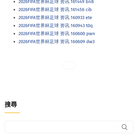
2026FIFA世界杯足球 资讯 161449 bn8
2026FIFA世界杯足球 资讯 161456 cib
2026FIFA世界杯足球 资讯 160933 ete
2026FIFA世界杯足球 资讯 160943 t0q
2026FIFA世界杯足球 资讯 160600 pwn
2026FIFA世界杯足球 资讯 160609 dw3
搜尋