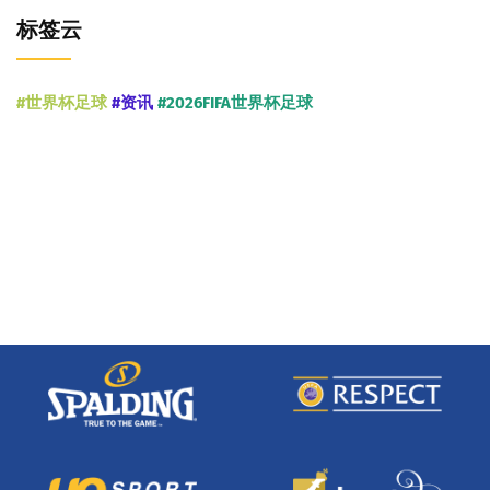
标签云
#世界杯足球
#资讯
#2026FIFA世界杯足球