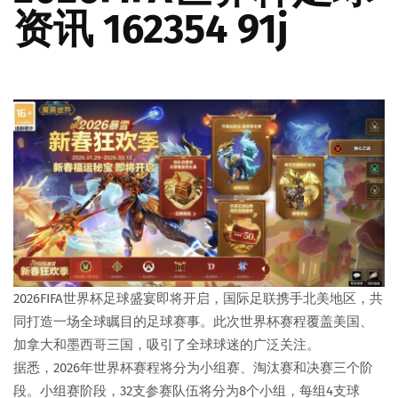
资讯 162354 91j
2026FIFA世界杯足球盛宴即将开启，国际足联携手北美地区，共
同打造一场全球瞩目的足球赛事。此次世界杯赛程覆盖美国、
加拿大和墨西哥三国，吸引了全球球迷的广泛关注。
据悉，2026年世界杯赛程将分为小组赛、淘汰赛和决赛三个阶
段。小组赛阶段，32支参赛队伍将分为8个小组，每组4支球