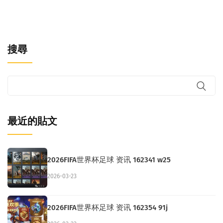
搜尋
最近的貼文
2026FIFA世界杯足球 资讯 162341 w25
2026-03-23
2026FIFA世界杯足球 资讯 162354 91j