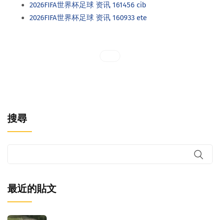
2026FIFA世界杯足球 资讯 161456 cib
2026FIFA世界杯足球 资讯 160933 ete
搜尋
最近的貼文