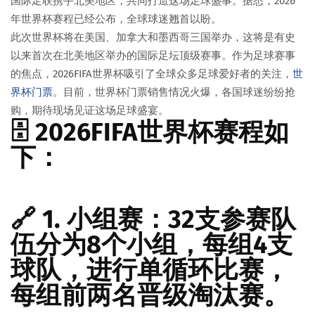
国际足联携手北美地区，共同打造这场足球盛事。据悉，2026
年世界杯赛程已经公布，全球球迷翘首以盼。
此次世界杯将在美国、加拿大和墨西哥三国举办，这将是有史
以来首次在北美地区举办的国际足坛顶级赛事。作为足球赛事
的焦点，2026FIFA世界杯吸引了全球众多足球爱好者的关注，
世
界杯门票
。目前，世界杯门票销售情况火爆，各国球迷纷纷抢
购，期待现场见证这场足球盛宴。
🗄️ 2026FIFA世界杯赛程如
下：
🔗 1. 小组赛：32支参赛队
伍分为8个小组，每组4支
球队，进行单循环比赛，
每组前两名晋级淘汰赛。